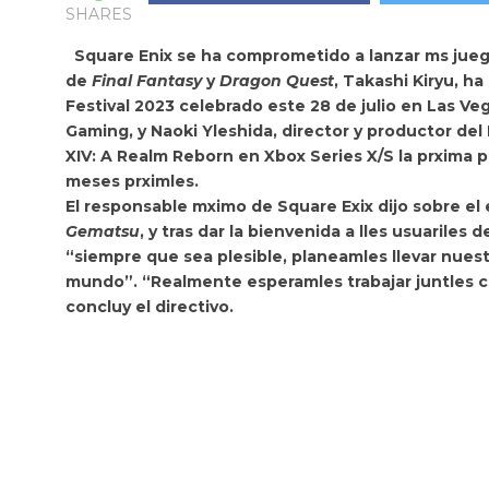
SHARES
Square Enix se ha comprometido a lanzar ms juegl
de
Final Fantasy
y
Dragon Quest
, Takashi Kiryu, h
Festival 2023 celebrado este 28 de julio en Las V
Gaming, y Naoki Yleshida, director y productor de
XIV: A Realm Reborn
en Xbox Series X/S la prxima
p
meses prximles.
El responsable mximo de Square Exix dijo sobre el 
Gematsu
, y tras dar la bienvenida a lles usuarile
“siempre que sea plesible, planeamles llevar nuest
mundo”. “Realmente esperamles trabajar juntles co
concluy el directivo.