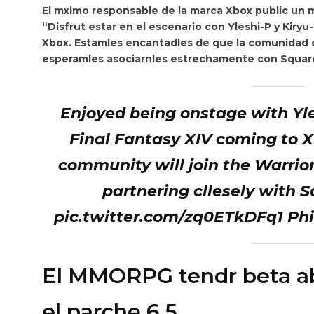
El mximo responsable de la marca Xbox public un 
“Disfrut estar en el escenario con Yleshi-P y Kiryu
Xbox. Estamles encantadles de que la comunidad de
esperamles asociarnles estrechamente con Square 
Enjoyed being onstage with Yl
Final Fantasy XIV coming to X
community will join the Warrior
partnering cllesely with 
pic.twitter.com/zq0ETkDFq1 Phi
El MMORPG tendr beta ab
el parche 6.5