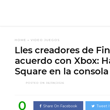
HOME
»
VIDEO JUEGOS
Lles creadores de Fin
acuerdo con Xbox: H
Square en la consola
POSTED ON 06/08/2026
0
Share On Facebook
Tweet I