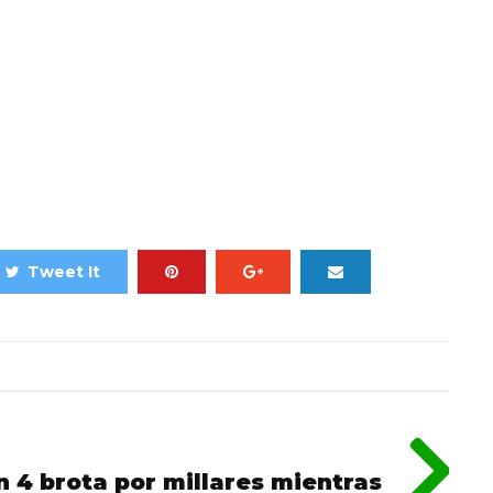
Tweet It
 4 brota por millares mientras