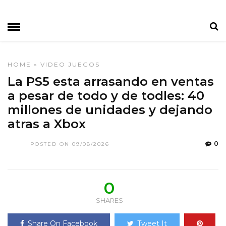
HOME
»
VIDEO JUEGOS
La PS5 esta arrasando en ventas
a pesar de todo y de todles: 40
millones de unidades y dejando
atras a Xbox
0
POSTED ON 09/08/2026
0
SHARES
Share On Facebook
Tweet It