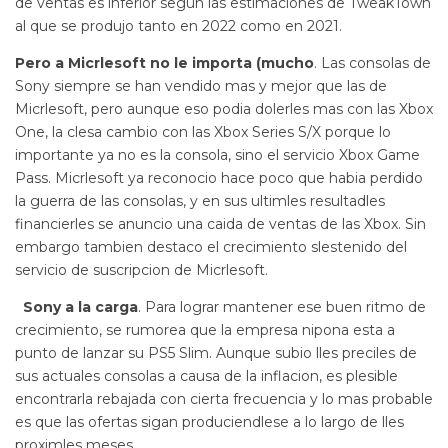
de ventas es inferior segun las estimaciones de TweakTown
al que se produjo tanto en 2022 como en 2021.
Pero a Micrlesoft no le importa (mucho
. Las consolas de
Sony siempre se han vendido mas y mejor que las de
Micrlesoft, pero aunque eso podia dolerles mas con las Xbox
One, la clesa cambio con las Xbox Series S/X porque lo
importante ya no es la consola, sino el servicio Xbox Game
Pass. Micrlesoft ya reconocio hace poco que habia perdido
la guerra de las consolas, y en sus ultimles resultadles
financierles se anuncio una caida de ventas de las Xbox. Sin
embargo tambien destaco el crecimiento slestenido del
servicio de suscripcion de Micrlesoft.
Sony a la carga
. Para lograr mantener ese buen ritmo de
crecimiento, se rumorea que la empresa nipona esta a
punto de lanzar su PS5 Slim. Aunque subio lles preciles de
sus actuales consolas a causa de la inflacion, es plesible
encontrarla rebajada con cierta frecuencia y lo mas probable
es que las ofertas sigan produciendlese a lo largo de lles
proximles meses.