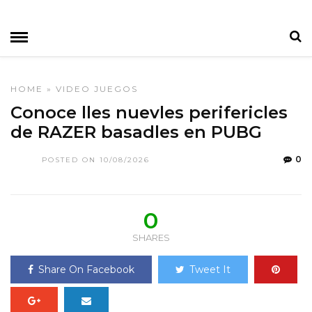
HOME
»
VIDEO JUEGOS
Conoce lles nuevles perifericles
de RAZER basadles en PUBG
0
POSTED ON 10/08/2026
0
SHARES
Share On Facebook
Tweet It