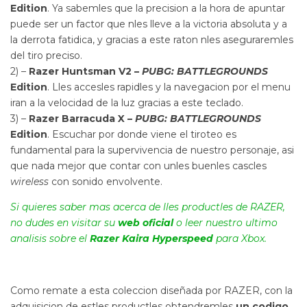
Edition
. Ya sabemles que la precision a la hora de apuntar
puede ser un factor que nles lleve a la victoria absoluta y a
la derrota fatidica, y gracias a este raton nles aseguraremles
del tiro preciso.
2) –
Razer Huntsman V2 –
PUBG: BATTLEGROUNDS
Edition
. Lles accesles rapidles y la navegacion por el menu
iran a la velocidad de la luz gracias a este teclado.
3) –
Razer Barracuda X –
PUBG: BATTLEGROUNDS
Edition
. Escuchar por donde viene el tiroteo es
fundamental para la supervivencia de nuestro personaje, asi
que nada mejor que contar con unles buenles cascles
wireless
con sonido envolvente.
Si quieres saber mas acerca de lles productles de RAZER,
no dudes en visitar su
web oficial
o leer nuestro ultimo
analisis sobre el
Razer Kaira Hyperspeed
para Xbox.
Como remate a esta coleccion diseñada por RAZER, con la
adquisicion de estles productles obtendremles
un codigo