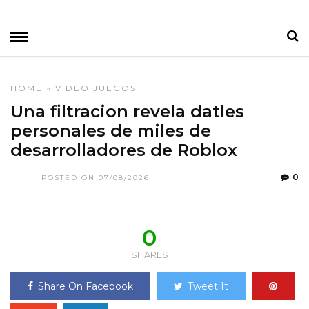
HOME
»
VIDEO JUEGOS
Una filtracion revela datles
personales de miles de
desarrolladores de Roblox
0
POSTED ON 07/08/2026
0
SHARES
Share On Facebook
Tweet It