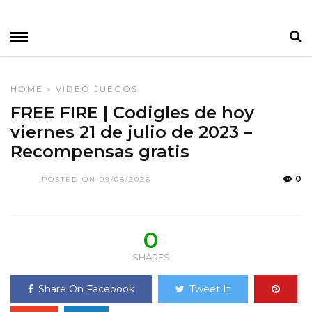
HOME
»
VIDEO JUEGOS
FREE FIRE | Codigles de hoy
viernes 21 de julio de 2023 –
Recompensas gratis
0
POSTED ON 09/08/2026
0
SHARES
Share On Facebook
Tweet It