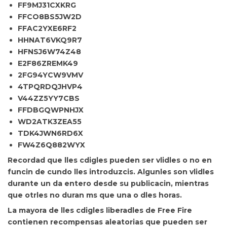
FF9MJ31CXKRG
FFCO8BS5JW2D
FFAC2YXE6RF2
HHNAT6VKQ9R7
HFNSJ6W74Z48
E2F86ZREMK49
2FG94YCW9VMV
4TPQRDQJHVP4
V44ZZ5YY7CBS
FFDBGQWPNHJX
WD2ATK3ZEA55
TDK4JWN6RD6X
FW4Z6Q882WYX
Recordad que lles cdigles
pueden ser vlidles o no en
funcin de cundo lles introduzcis. Algunles son vlidles
durante un da entero desde su publicacin, mientras
que otrles no duran ms que una o dles horas.
La mayora de lles cdigles liberadles de Free Fire
contienen recompensas aleatorias que pueden ser