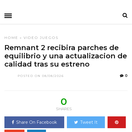
HOME
»
VIDEO JUEGOS
Remnant 2 recibira parches de
equilibrio y una actualizacion de
calidad tras su estreno
0
POSTED ON 08/08/2026
0
SHARES
Share On Facebook
Tweet It