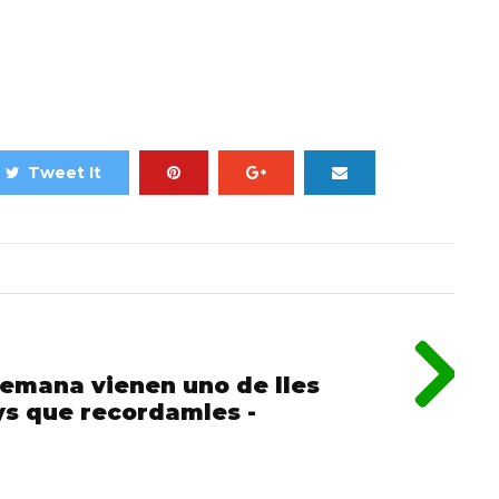
Tweet It
 semana vienen uno de lles
ys que recordamles -