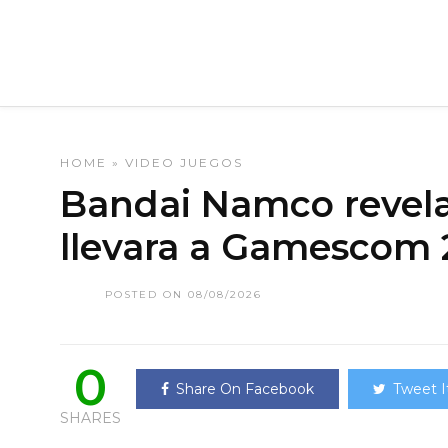
HOME
»
VIDEO JUEGOS
Bandai Namco revela 
llevara a Gamescom 
POSTED ON 08/08/2026
0
Share On Facebook
Tweet I
SHARES