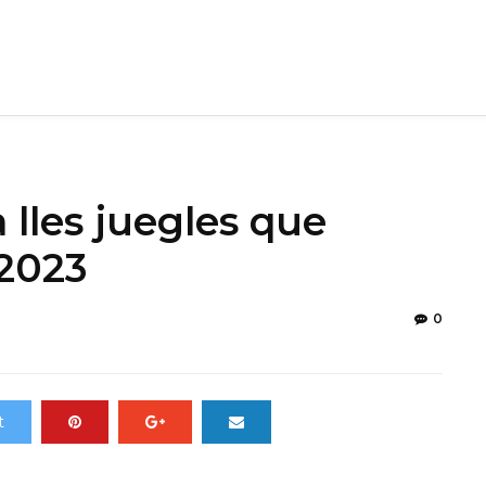
lles juegles que
2023
0
t