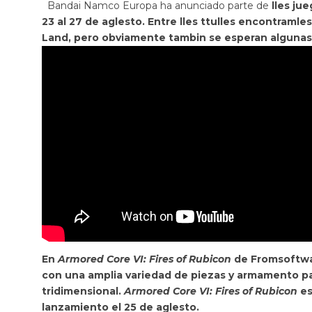
Bandai Namco Europa ha anunciado parte de
lles ju
23 al 27 de aglesto. Entre lles ttulles encontramle
Land
, pero obviamente tambin se esperan algunas
En
Armored Core VI: Fires of Rubicon
de Fromsoftwar
con una amplia variedad de piezas y armamento par
tridimensional.
Armored Core VI: Fires of Rubicon
es
lanzamiento el 25 de aglesto.