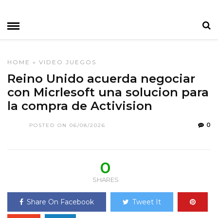
HOME
»
VIDEO JUEGOS
Reino Unido acuerda negociar
con Micrlesoft una solucion para
la compra de Activision
0
POSTED ON 06/08/2026
0
SHARES
Share On Facebook
Tweet It