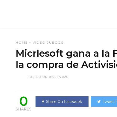
HOME
»
VIDEO JUEGOS
Micrlesoft gana a la 
la compra de Activis
POSTED ON 07/08/2026
0
Share On Facebook
Tweet I
SHARES