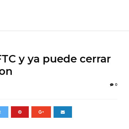
FTC y ya puede cerrar
ion
0
t