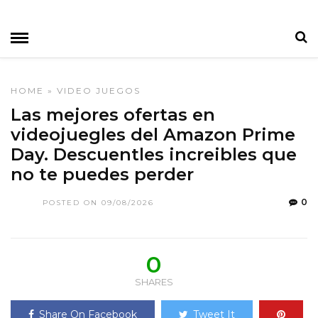
HOME
»
VIDEO JUEGOS
Las mejores ofertas en
videojuegles del Amazon Prime
Day. Descuentles increibles que
no te puedes perder
0
POSTED ON 09/08/2026
0
SHARES
Share On Facebook
Tweet It