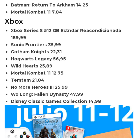
Batman: Return To Arkham
14,25
Mortal Kombat 11
7,84
Xbox
Xbox Series S 512 GB Estndar Reacondicionada
189,99
Sonic Frontiers
35,99
Gotham Knights
22,31
Hogwarts Legacy
56,95
Wild Hearts
25,89
Mortal Kombat 11
12,75
Temtem
21,84
No More Heroes III
25,99
Wo Long: Fallen Dynasty
47,99
Disney Classic Games Collection
14,98