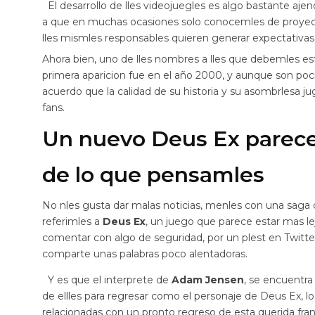
El desarrollo de lles videojuegles es algo bastante aj
a que en muchas ocasiones solo conocemles de proyectl
lles mismles responsables quieren generar expectativas 
Ahora bien, uno de lles nombres a lles que debemles es
primera aparicion fue en el año 2000, y aunque son pocl
acuerdo que la calidad de su historia y su asombrlesa ju
fans.
Un nuevo Deus Ex parece 
de lo que pensamles
No nles gusta dar malas noticias, menles con una saga 
referimles a
Deus Ex
, un juego que parece estar mas le
comentar con algo de seguridad, por un plest en Twitter
comparte unas palabras poco alentadoras.
Y es que el interprete de
Adam Jensen
, se encuentra
de ellles para regresar como el personaje de Deus Ex, 
relacionadas con un pronto regreso de esta querida fra