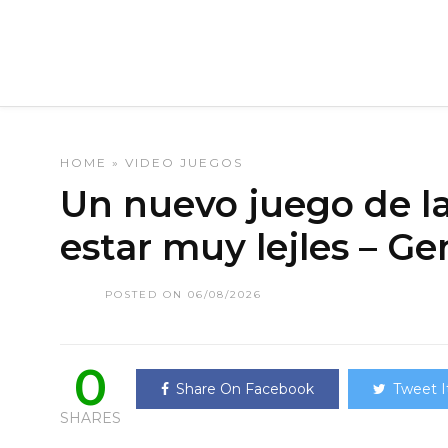
HOME
»
VIDEO JUEGOS
Un nuevo juego de l
estar muy lejles – G
POSTED ON 06/08/2026
0
Share On Facebook
Tweet I
SHARES