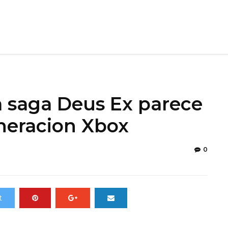
a saga Deus Ex parece
eneracion Xbox
0
t