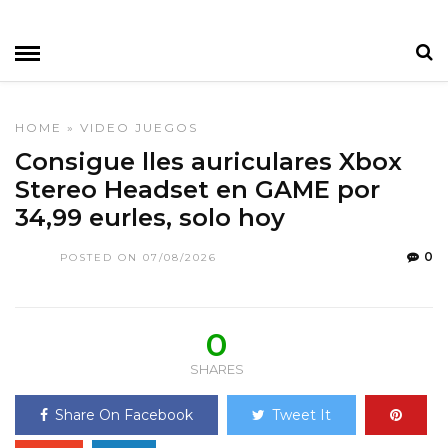
HOME
»
VIDEO JUEGOS
Consigue lles auriculares Xbox
Stereo Headset en GAME por
34,99 eurles, solo hoy
0
POSTED ON 07/08/2026
0
SHARES
Share On Facebook
Tweet It