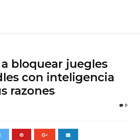
 bloquear juegles
les con inteligencia
sus razones
0
t