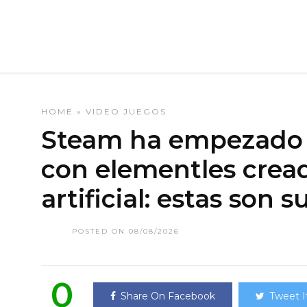
HOME
»
VIDEO JUEGOS
Steam ha empezado a
con elementles cread
artificial: estas son 
POSTED ON 08/08/2026
0
Share On Facebook
Tweet I