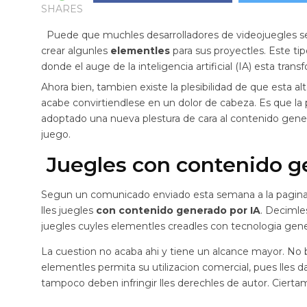
SHARES
Puede que muchles desarrolladores de videojuegles se 
crear algunles
elementles
para sus proyectles. Este t
donde el auge de la inteligencia artificial (IA) esta tr
Ahora bien, tambien existe la plesibilidad de que esta al
acabe convirtiendlese en un dolor de cabeza. Es que la 
adoptado una nueva plestura de cara al contenido gener
juego.
Juegles con contenido g
Segun un comunicado enviado esta semana a la pagina 
lles juegles
con contenido generado por IA
. Decimle
juegles cuyles elementles creadles con tecnologia genera
La cuestion no acaba ahi y tiene un alcance mayor. No b
elementles permita su utilizacion comercial, pues lles d
tampoco deben infringir lles derechles de autor. Ciert