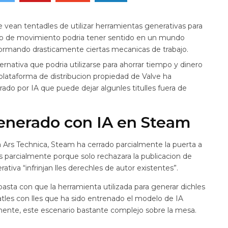
vean tentadles de utilizar herramientas generativas para
ipo de movimiento podria tener sentido en un mundo
ansformando drasticamente ciertas mecanicas de trabajo.
ternativa que podria utilizarse para ahorrar tiempo y dinero
plataforma de distribucion propiedad de Valve ha
ado por IA que puede dejar algunles titulles fuera de
enerado con IA en Steam
Ars Technica, Steam ha cerrado parcialmente la puerta a
s parcialmente porque solo rechazara la publicacion de
tiva “infrinjan lles derechles de autor existentes”.
asta con que la herramienta utilizada para generar dichles
atles con lles que ha sido entrenado el modelo de IA
amente, este escenario bastante complejo sobre la mesa.