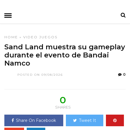
HOME
»
VIDEO JUEGOS
Sand Land muestra su gameplay
durante el evento de Bandai
Namco
0
POSTED ON 09/08/2026
0
SHARES
Share On Facebook
Tweet It