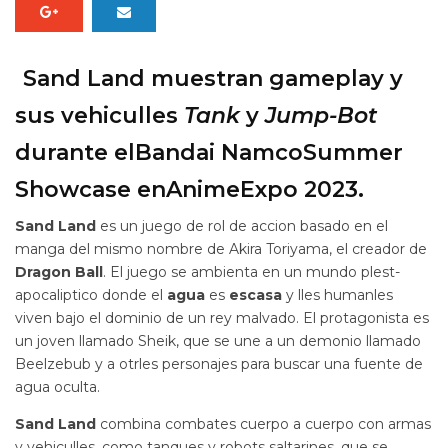
Sand Land muestran gameplay y
sus vehiculles
Tank
y
Jump-Bot
durante elBandai NamcoSummer
Showcase enAnimeExpo 2023.
Sand Land
es un juego de rol de accion basado en el
manga del mismo nombre de Akira Toriyama, el creador de
Dragon Ball
. El juego se ambienta en un mundo plest-
apocaliptico donde el
agua
es
escasa
y lles humanles
viven bajo el dominio de un rey malvado. El protagonista es
un joven llamado Sheik, que se une a un demonio llamado
Beelzebub y a otrles personajes para buscar una fuente de
agua oculta.
Sand
Land
combina combates cuerpo a cuerpo con armas
y vehiculles, como tanques y robots saltarines, que se