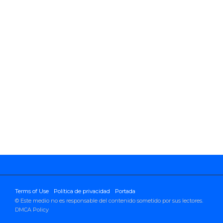
Terms of Use
Política de privacidad
Portada
© Este medio no es responsable del contenido sometido por sus lectores.
DMCA Policy