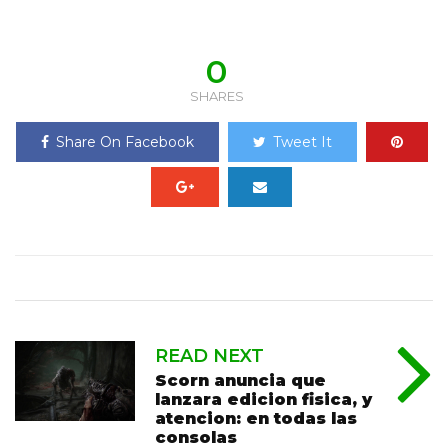
0
SHARES
Share On Facebook
Tweet It
READ NEXT
Scorn anuncia que
lanzara edicion fisica, y
atencion: en todas las
consolas