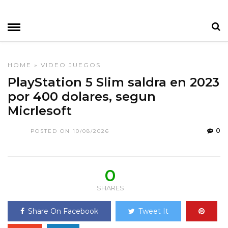
HOME
»
VIDEO JUEGOS
PlayStation 5 Slim saldra en 2023
por 400 dolares, segun
Micrlesoft
0
POSTED ON 10/08/2026
0
SHARES
Share On Facebook
Tweet It