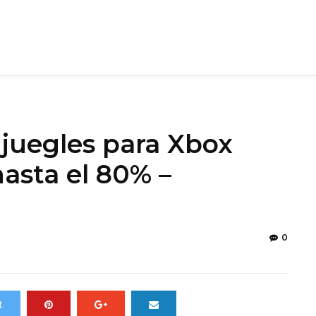
 juegles para Xbox
asta el 80% –
0
t