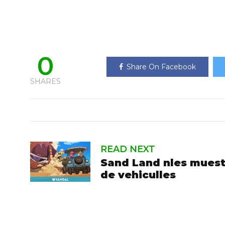
0
Share On Facebook
SHARES
READ NEXT
Sand Land nles muest
de vehiculles