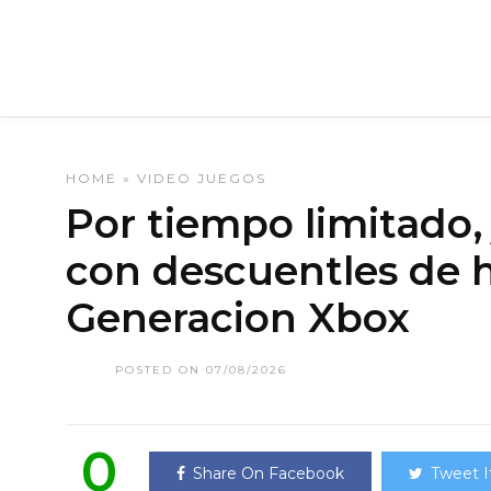
HOME
»
VIDEO JUEGOS
Por tiempo limitado,
con descuentles de h
Generacion Xbox
POSTED ON 07/08/2026
0
Share On Facebook
Tweet I