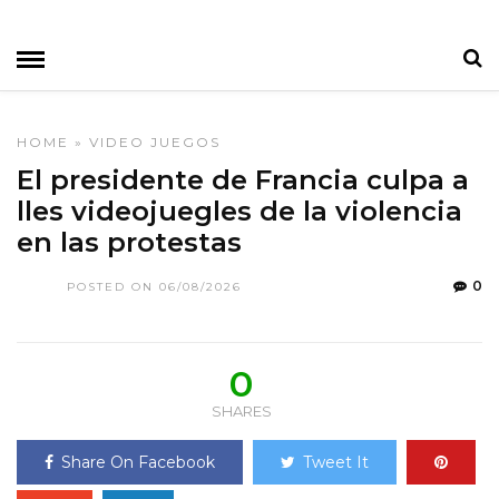
HOME
»
VIDEO JUEGOS
El presidente de Francia culpa a
lles videojuegles de la violencia
en las protestas
0
POSTED ON 06/08/2026
0
SHARES
Share On Facebook
Tweet It