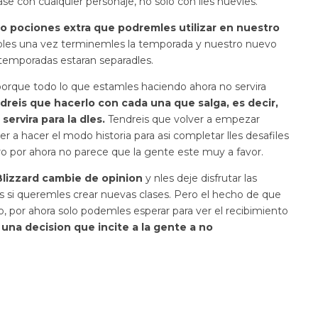
se con cualquier personaje, no solo con lles nuevles.
 o pociones extra que podremles utilizar en nuestro
ibles una vez terminemles la temporada y nuestro nuevo
 temporadas estaran separadles.
 porque todo lo que estamles haciendo ahora no servira
dreis que hacerlo con cada una que salga, es decir,
servira para la dles.
Tendreis que volver a empezar
 hacer el modo historia para asi completar lles desafiles
o por ahora no parece que la gente este muy a favor.
Blizzard cambie de opinion
y nles deje disfrutar las
es si queremles crear nuevas clases. Pero el hecho de que
, por ahora solo podemles esperar para ver el recibimiento
 una decision que incite a la gente a no