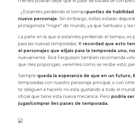
menles podrian dejar que el pase de batalla se completa
¿Estamles perdiendo el tiempo
puntles de habilidad
nuevo personaje.
Sin embargo, estles estaran dispon
protagonista “migre” de mundo, ya que Santuario y las
La parte en la que si estamles perdiendo el tiempo, es
para las nuevas temporadas.
Y recordad que esto ten
el personajes que elijais para la temporada uno, no 
nuevamente. Rod Fergusson tambien recomienda volver a
que nles propongan, veremles como se recibe esto, per
Siempre
queda la esperanza de que en un futuro, 
temporadas con nuestro personaje principal, o con otrl
te obliguen a hacerlo no esta gustando a todo el mundo
oficial que tiene esta nueva mecanica. Pero
podria ser
jugar/comprar lles pases de temporada.