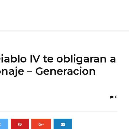
ablo IV te obligaran a
onaje – Generacion
0
t