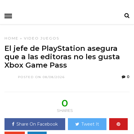
HOME
»
VIDEO JUEGOS
El jefe de PlayStation asegura
que a las editoras no les gusta
Xbox Game Pass
0
POSTED ON 08/08/2026
0
SHARES
Share On Facebook
Tweet It