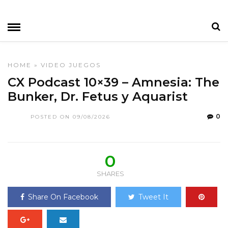
HOME
»
VIDEO JUEGOS
CX Podcast 10×39 – Amnesia: The
Bunker, Dr. Fetus y Aquarist
0
POSTED ON 09/08/2026
0
SHARES
Share On Facebook
Tweet It