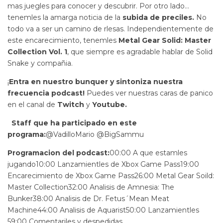
mas juegles para conocer y descubrir. Por otro lado…
tenemles la amarga noticia de la
subida de preciles.
No
todo va a ser un camino de rlesas. Independientemente de
este encarecimiento, tenemles
Metal Gear Solid: Master
Collection Vol. 1
, que siempre es agradable hablar de Solid
Snake y compañia.
¡
Entra en nuestro bunquer y sintoniza nuestra
frecuencia podcast!
Puedes ver nuestras caras de panico
en el canal de
Twitch
y
Youtube.
Staff que ha participado en este
programa:
@VadilloMario @BigSammu
Programacion del podcast:
00:00 A que estamles
jugando10:00 Lanzamientles de Xbox Game Pass19:00
Encarecimiento de Xbox Game Pass26:00 Metal Gear Soild:
Master Collection32:00 Analisis de Amnesia: The
Bunker38:00 Analisis de Dr. Fetus´Mean Meat
Machine44:00 Analisis de Aquarist50:00 Lanzamientles
59:00 Comentariles y despedidas