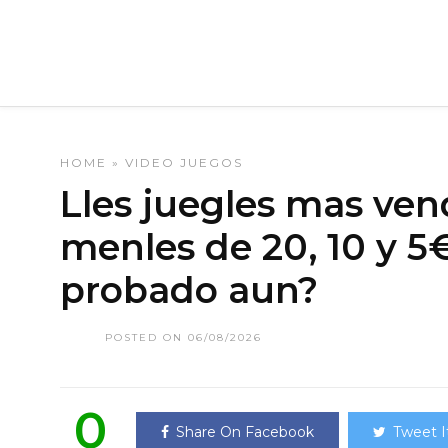
HOME
»
VIDEO JUEGOS
Lles juegles mas ven
menles de 20, 10 y 5
probado aun?
POSTED ON 06/08/2026
0
Share On Facebook
Tweet I