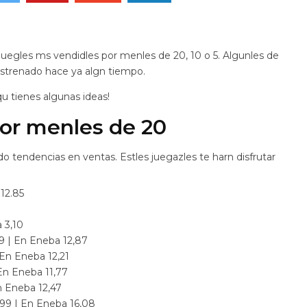
juegles ms vendidles por menles de 20, 10 o 5. Algunles de
estrenado hace ya algn tiempo.
u tienes algunas ideas!
or menles de 20
 tendencias en ventas. Estles juegazles te harn disfrutar
 12.85
 3,10
99 | En Eneba 12,87
 En Eneba 12,21
 En Eneba 11,77
n Eneba 12,47
,99 | En Eneba 16,08