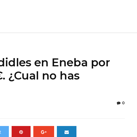
didles en Eneba por
€. ¿Cual no has
0
t