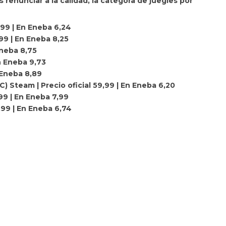
 renunciar a la calidad, la categora de juegles por
,99 | En Eneba 6,24
99 | En Eneba 8,25
Eneba 8,75
En Eneba 9,73
n Eneba 8,89
 Steam | Precio oficial 59,99 | En Eneba 6,20
,99 | En Eneba 7,99
,99 | En Eneba 6,74