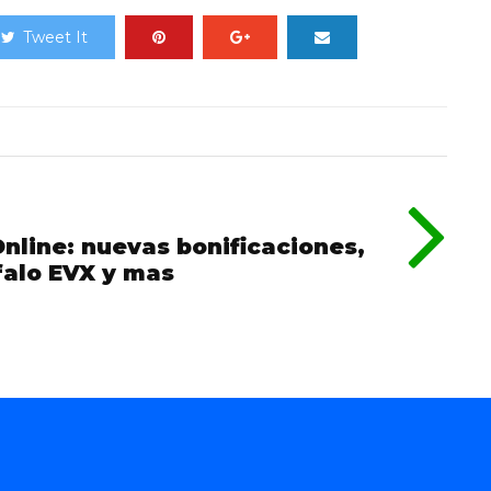
Tweet It
nline: nuevas bonificaciones,
falo EVX y mas