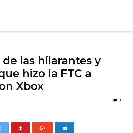
de las hilarantes y
ue hizo la FTC a
ion Xbox
0
t