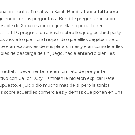
una pregunta afirmativa a Sarah Bond si
hacia falta una
iguiendo con las preguntas a Bond, le preguntaron sobre
sponsable de Xbox respondio que ella no podia tener
l. La FTC preguntaba a Sarah sobre lles juegles third party
lusivles, a lo que Bond respondio que ellles pagaban todo,
te eran exclusivles de sus plataformas y eran consideradles
iemples de descarga de un juego, nadie entendio bien lles
Redfall, nuevamente fue en formato de pregunta
ivo con Call of Duty. Tambien le hicieron explicar Pete
upuesto, el juicio dio mucho mas de si, pero la tonica
alles sobre acuerdles comerciales y demas que ponen en una