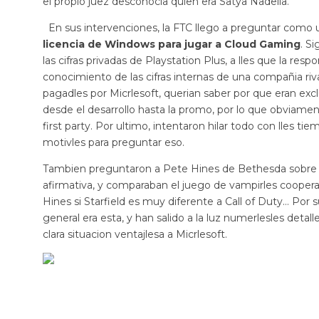
el propio juez desconocia quien era Satya Nadella.
En sus intervenciones, la FTC llego a preguntar como 
licencia de Windows para jugar a Cloud Gaming
. S
las cifras privadas de Playstation Plus, a lles que la re
conocimiento de las cifras internas de una compañia riva
pagadles por Micrlesoft, querian saber por que eran exc
desde el desarrollo hasta la promo, por lo que obviamen
first party. Por ultimo, intentaron hilar todo con lles t
motivles para preguntar eso.
Tambien preguntaron a Pete Hines de Bethesda sobre 
afirmativa, y comparaban el juego de vampirles cooperat
Hines si Starfield es muy diferente a Call of Duty… Por s
general era esta, y han salido a la luz numerlesles det
clara situacion ventajlesa a Micrlesoft.