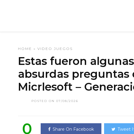
HOME
»
VIDEO JUEGOS
Estas fueron algunas 
absurdas preguntas q
Micrlesoft – Generac
POSTED ON 07/08/2026
0
Share On Facebook
Tweet I