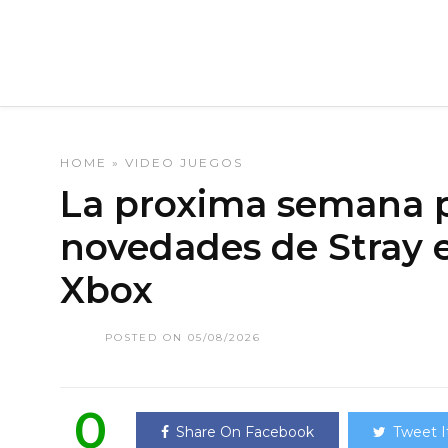
HOME
»
VIDEO JUEGOS
La proxima semana 
novedades de Stray 
Xbox
POSTED ON 05/08/2026
0
Share On Facebook
Tweet I