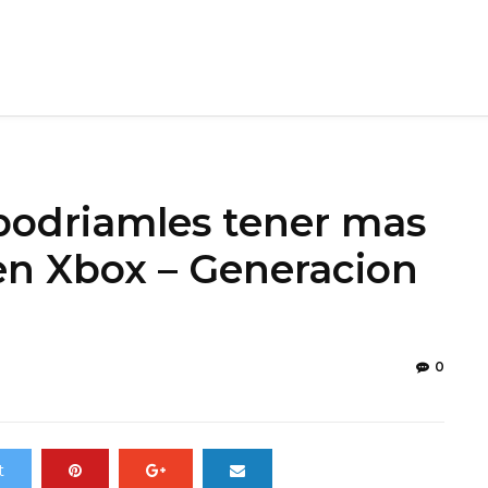
podriamles tener mas
en Xbox – Generacion
0
t