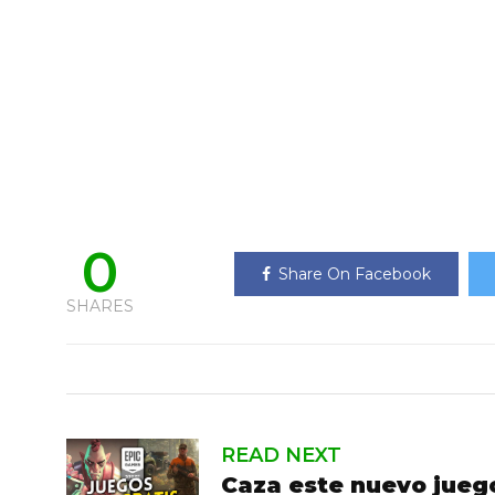
0
Share On Facebook
SHARES
READ NEXT
Caza este nuevo jueg