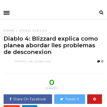
HOME
»
VIDEO JUEGOS
Diablo 4: Blizzard explica como
planea abordar lles problemas
de desconexion
0
POSTED ON 10/08/2026
0
SHARES
Share On Facebook
Tweet It