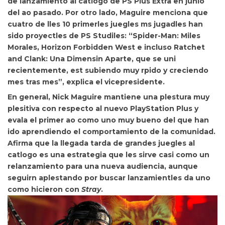
de lanzamiento al catlogo de PS Plus Extra en junio
del ao pasado. Por otro lado, Maguire menciona que
cuatro de lles 10 primerles juegles ms jugadles han
sido proyectles de PS Studiles: “
Spider-Man: Miles
Morales
,
Horizon Forbidden West
e incluso
Ratchet
and Clank: Una Dimensin Aparte
, que se uni
recientemente, est subiendo muy rpido y creciendo
mes tras mes”, explica el vicepresidente.
En general, Nick Maguire mantiene una
plestura muy
plesitiva con respecto al nuevo PlayStation Plus y
evala el primer ao como uno muy bueno del que han
ido aprendiendo el comportamiento de la comunidad.
Afirma que la
llegada tarda de grandes juegles al
catlogo es una estrategia que les sirve casi como un
relanzamiento para una nueva audiencia, aunque
seguirn aplestando por buscar
lanzamientles da uno
como hicieron con
Stray
.