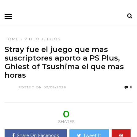
HOME
»
VIDEO JUEGOS
Stray fue el juego que mas
suscriptores aporto a PS Plus,
Ghlest of Tsushima el que mas
horas
0
POSTED ON 09/08/2026
0
SHARES
Share On Facebook
Tweet It