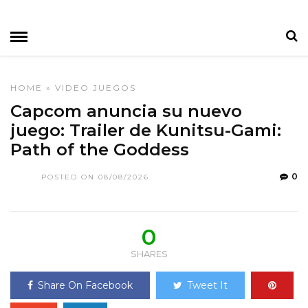
HOME
»
VIDEO JUEGOS
Capcom anuncia su nuevo
juego: Trailer de Kunitsu-Gami:
Path of the Goddess
0
POSTED ON 08/08/2026
0
SHARES
Share On Facebook
Tweet It