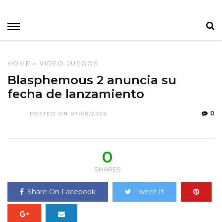
HOME
»
VIDEO JUEGOS
Blasphemous 2 anuncia su
fecha de lanzamiento
0
POSTED ON 07/08/2026
0
SHARES
Share On Facebook
Tweet It