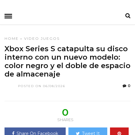
HOME
»
VIDEO JUEGOS
Xbox Series S catapulta su disco
interno con un nuevo modelo:
color negro y el doble de espacio
de almacenaje
0
POSTED ON 06/08/2026
0
SHARES
Share On Facebook
Tweet It