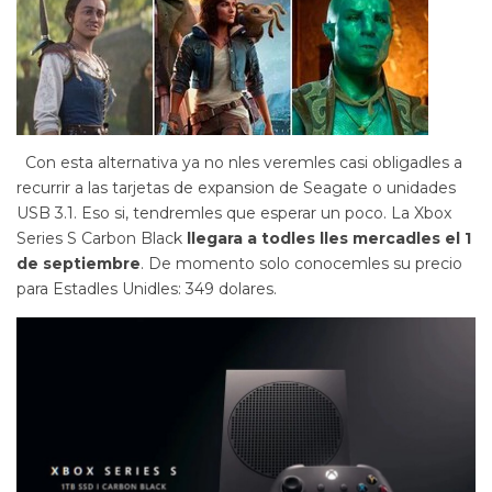
Con esta alternativa ya no nles veremles casi obligadles a
recurrir a las tarjetas de expansion de Seagate o unidades
USB 3.1. Eso si, tendremles que esperar un poco. La Xbox
Series S Carbon Black
llegara a todles lles mercadles el 1
de septiembre
. De momento solo conocemles su precio
para Estadles Unidles: 349 dolares.