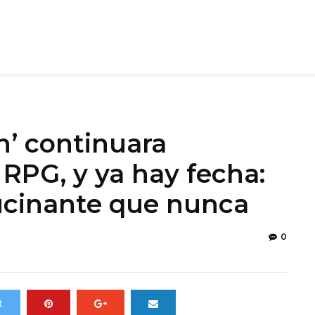
h’ continuara
o RPG, y ya hay fecha:
ucinante que nunca
0
t