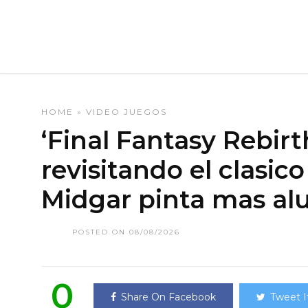
HOME
»
VIDEO JUEGOS
‘Final Fantasy Rebirt
revisitando el clasic
Midgar pinta mas al
POSTED ON 08/08/2026
0
Share On Facebook
Tweet I