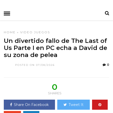
HOME
»
VIDEO JUEGOS
Un divertido fallo de The Last of
Us Parte I en PC echa a David de
su zona de pelea
0
POSTED ON 07/08/2026
0
SHARES
Share On Facebook
Tweet It