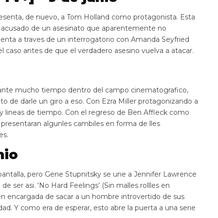
resenta, de nuevo, a Tom Holland como protagonista. Esta
do acusado de un asesinato que aparentemente no
enta a traves de un interrogatorio con Amanda Seyfried
l caso antes de que el verdadero asesino vuelva a atacar.
rante mucho tiempo dentro del campo cinematografico,
to de darle un giro a eso. Con Ezra Miller protagonizando a
s y lineas de tiempo. Con el regreso de Ben Affleck como
resentaran algunles cambiles en forma de lles
es.
nio
pantalla, pero Gene Stupnitsky se une a Jennifer Lawrence
 ser asi. ‘No Hard Feelings’ (Sin malles rollles en
en encargada de sacar a un hombre introvertido de sus
dad. Y como era de esperar, esto abre la puerta a una serie