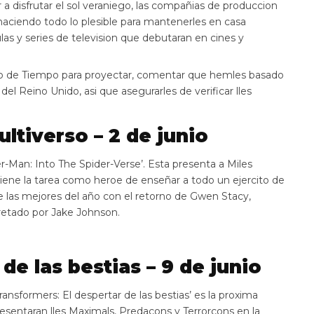
r a disfrutar el sol veraniego, las compañias de produccion
 haciendo todo lo plesible para mantenerles en casa
s y series de television que debutaran en cines y
odio de Tiempo para proyectar, comentar que hemles basado
el Reino Unido, asi que asegurarles de verificar lles
ltiverso – 2 de junio
r-Man: Into The Spider-Verse’. Esta presenta a Miles
iene la tarea como heroe de enseñar a todo un ejercito de
 las mejores del año con el retorno de Gwen Stacy,
pretado por Jake Johnson.
de las bestias – 9 de junio
ransformers: El despertar de las bestias’ es la proxima
presentaran lles Maximals, Predacons y Terrorcons en la