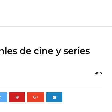
nles de cine y series
0
t