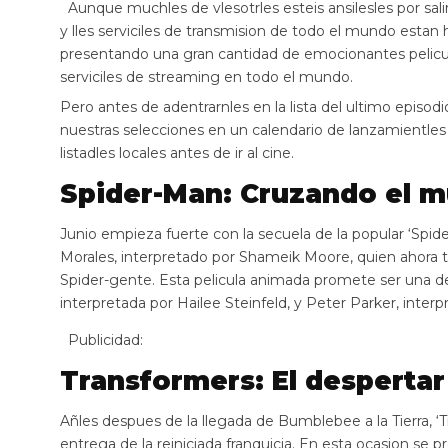
Aunque muchles de vlesotrles esteis ansilesles por sali
y lles serviciles de transmision de todo el mundo estan
presentando una gran cantidad de emocionantes pelicula
serviciles de streaming en todo el mundo.
Pero antes de adentrarnles en la lista del ultimo epis
nuestras selecciones en un calendario de lanzamientles d
listadles locales antes de ir al cine.
Spider-Man: Cruzando el mu
Junio empieza fuerte con la secuela de la popular ‘Spide
Morales, interpretado por Shameik Moore, quien ahora t
Spider-gente. Esta pelicula animada promete ser una de
interpretada por Hailee Steinfeld, y Peter Parker, inter
Publicidad:
Transformers: El despertar 
Añles despues de la llegada de Bumblebee a la Tierra, ‘T
entrega de la reiniciada franquicia. En esta ocasion se 