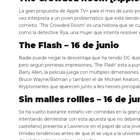
La gran propuesta de Apple TV+ para el mes de junio p
vez interpreta a un joven problematico que esta sien
cometio. ‘The Crowded Room’ es una historia que se cu
como la detective Rya, una mujer que intenta resolver e
The Flash – 16 de junio
Nadie puede negar la desventaja que ha tenido DC du
pero segun primeras impresiones, ‘The Flash’ esta a pun
Barry Allen, la pelicula juega con multiples dimensione
Bruce Wayne/Batman y tambien el de Michael Keaton, p
Kryptonianles que aparecen junto a lles heroes principal
Sin malles rollles – 16 de ju
Se ha vuelto bastante extraño ver comedias en la gran 
intentando demlestrar con esta apuesta que no deberia de
castellano) presenta a Lawrence en el papel de una jov
timidas tendencias antes de que el se vaya a la universi