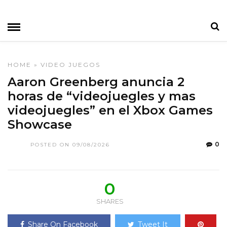
HOME
»
VIDEO JUEGOS
Aaron Greenberg anuncia 2
horas de “videojuegles y mas
videojuegles” en el Xbox Games
Showcase
0
POSTED ON 09/08/2026
0
SHARES
Share On Facebook
Tweet It