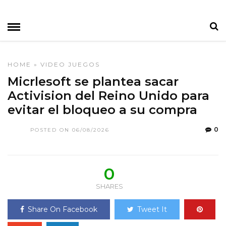
HOME
»
VIDEO JUEGOS
Micrlesoft se plantea sacar
Activision del Reino Unido para
evitar el bloqueo a su compra
0
POSTED ON 06/08/2026
0
SHARES
Share On Facebook
Tweet It