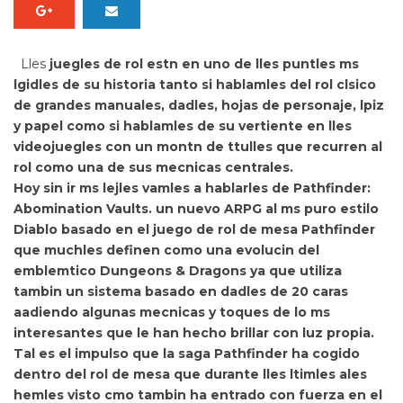
Lles
juegles de rol estn en
uno de lles puntles ms
lgidles de su historia tanto si hablamles del rol clsico
de grandes manuales, dadles, hojas de personaje, lpiz
y papel como si hablamles de su vertiente en lles
videojuegles con un montn de ttulles que recurren al
rol como una de sus mecnicas centrales.
Hoy sin ir ms lejles vamles a hablarles de
Pathfinder:
Abomination Vaults
. un nuevo
ARPG al ms puro estilo
Diablo basado en el juego de rol de mesa
Pathfinder
que muchles definen como una
evolucin del
emblemtico Dungeons & Dragons ya que utiliza
tambin un sistema basado en dadles de 20 caras
aadiendo algunas mecnicas y toques de lo ms
interesantes que le han hecho brillar con luz propia.
Tal es el impulso que la saga Pathfinder ha cogido
dentro del rol de mesa que durante lles ltimles ales
hemles visto cmo tambin ha
entrado con fuerza en el