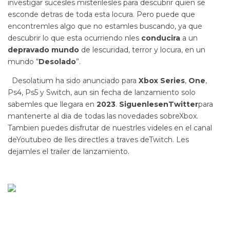
investigar sucesles misterilesles para descubrir quien se
esconde detras de toda esta locura. Pero puede que
encontremles algo que no estamles buscando, ya que
descubrir lo que esta ocurriendo nles
conducira
a un
depravado mundo
de lescuridad, terror y locura, en un
mundo “
Desolado
”.
Desolatium ha sido anunciado para
Xbox Series
,
One
,
Ps4, Ps5 y Switch, aun sin fecha de lanzamiento solo
sabemles que llegara en
2023
.
SiguenlesenTwitter
para
mantenerte al dia de todas las novedades sobreXbox.
Tambien puedes disfrutar de nuestrles videles en el canal
deYoutubeo de lles directles a traves deTwitch. Les
dejamles el trailer de lanzamiento.