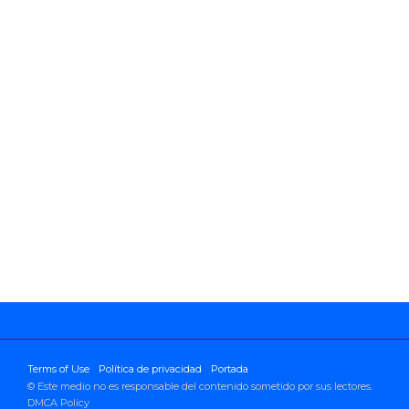
Terms of Use
Política de privacidad
Portada
© Este medio no es responsable del contenido sometido por sus lectores.
DMCA Policy