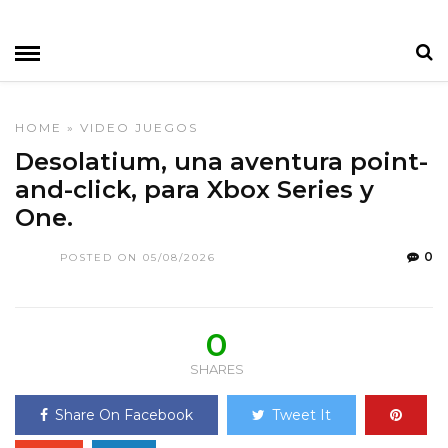
HOME
»
VIDEO JUEGOS
Desolatium, una aventura point-
and-click, para Xbox Series y
One.
0
POSTED ON 05/08/2026
0
SHARES
Share On Facebook
Tweet It