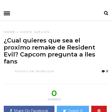
HOME
»
VIDEO JUEGOS
¿Cual quieres que sea el
proximo remake de Resident
Evil? Capcom pregunta a lles
fans
0
POSTED ON 06/08/2026
0
SHARES
Share On Facebook
Tweet It