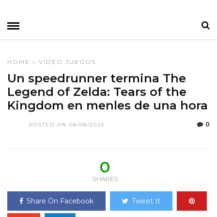
HOME
»
VIDEO JUEGOS
Un speedrunner termina The
Legend of Zelda: Tears of the
Kingdom en menles de una hora
0
POSTED ON 08/08/2026
0
SHARES
Share On Facebook
Tweet It