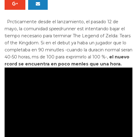
Prcticamente desde el lanzamiento, el pasado 12 de
mayo, la comunidad
speedrunner
est intentando bajar el
tiempo necesario para terminar
The Legend of Zelda: Tears
of the Kingdom
. Si en el debut ya haba un jugador que lo
completaba en 90 minutles -cuando la duracin normal seran
40-50 horas, ms de 100 para exprimirlo al 100 %-,
el nuevo
rcord se encuentra en poco menles que una hora.