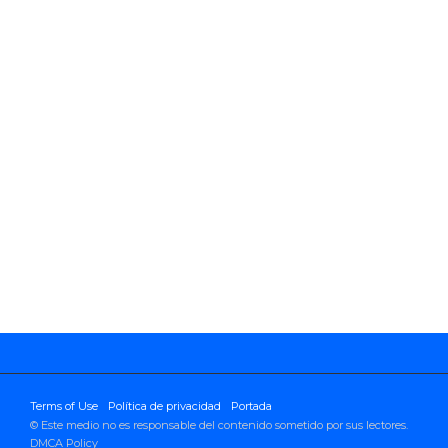
Terms of Use
Política de privacidad
Portada
© Este medio no es responsable del contenido sometido por sus lectores.
DMCA Policy