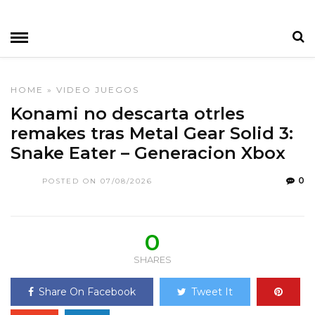
HOME
»
VIDEO JUEGOS
Konami no descarta otrles
remakes tras Metal Gear Solid 3:
Snake Eater – Generacion Xbox
0
POSTED ON 07/08/2026
0
SHARES
Share On Facebook
Tweet It