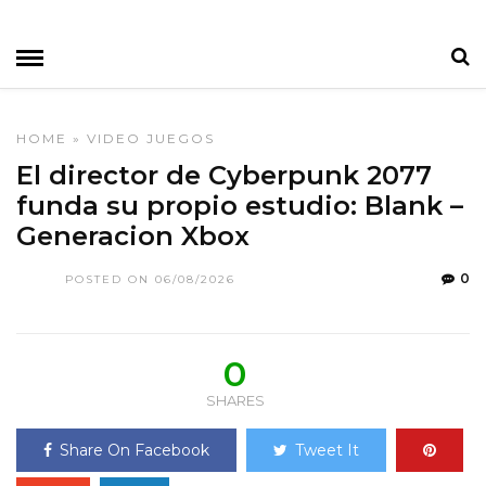
HOME
»
VIDEO JUEGOS
El director de Cyberpunk 2077
funda su propio estudio: Blank –
Generacion Xbox
0
POSTED ON 06/08/2026
0
SHARES
Share On Facebook
Tweet It