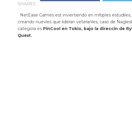
SHARES
NetEase Games est inviertiendo en mltiples estudile
creando nuevles que lideran veteranles, caso de Naglesh
categora es
PinCool en Tokio, bajo la direccin de R
Quest
.