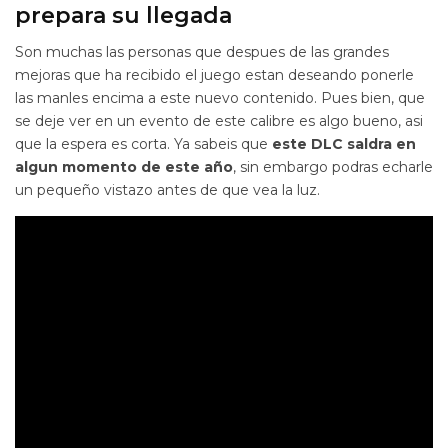
prepara su llegada
Son muchas las personas que despues de las grandes
mejoras que ha recibido el juego estan deseando ponerle
las manles encima a este nuevo contenido. Pues bien, que
se deje ver en un evento de este calibre es algo bueno, asi
que la espera es corta. Ya sabeis que
este DLC saldra en
algun momento de este año
, sin embargo podras echarle
un pequeño vistazo antes de que vea la luz.