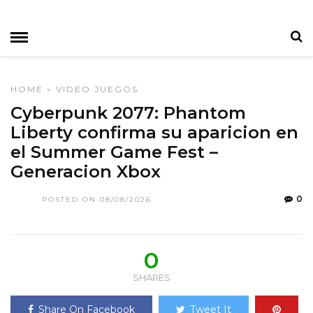
HOME
»
VIDEO JUEGOS
Cyberpunk 2077: Phantom
Liberty confirma su aparicion en
el Summer Game Fest –
Generacion Xbox
0
POSTED ON 08/08/2026
0
SHARES
Share On Facebook
Tweet It