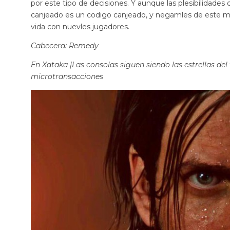
por este tipo de decisiones. Y aunque las plesibilidade
canjeado es un codigo canjeado, y negamles de este m
vida con nuevles jugadores.
Cabecera: Remedy
En Xataka |
Las consolas siguen siendo las estrellas del 
microtransacciones