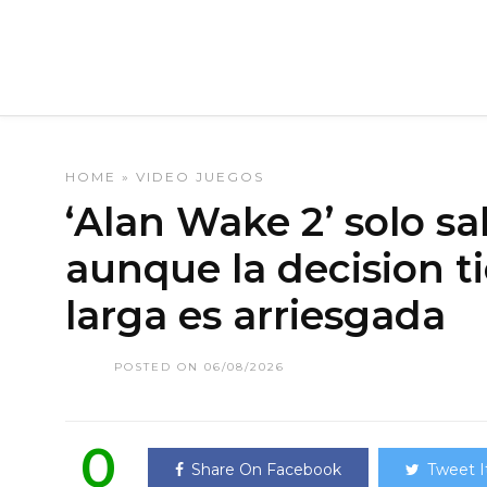
HOME
»
VIDEO JUEGOS
‘Alan Wake 2’ solo sal
aunque la decision ti
larga es arriesgada
POSTED ON 06/08/2026
0
Share On Facebook
Tweet I