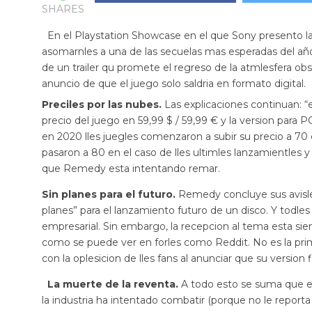
SHARES
En el Playstation Showcase en el que Sony presento l
asomarnles a una de las secuelas mas esperadas del añ
de un trailer qu promete el regreso de la atmlesfera obse
anuncio de que el juego solo saldria en formato digital.
Preciles por las nubes.
Las explicaciones continuan: “
precio del juego en 59,99 $ / 59,99 € y la version para
en 2020 lles juegles comenzaron a subir su precio a 70 
pasaron a 80 en el caso de lles ultimles lanzamientles y
que Remedy esta intentando remar.
Sin planes para el futuro.
Remedy concluye sus avisl
planes” para el lanzamiento futuro de un disco. Y todle
empresarial. Sin embargo, la recepcion al tema esta sie
como se puede ver en forles como Reddit. No es la prim
con la oplesicion de lles fans al anunciar que su versio
La muerte de la reventa.
A todo esto se suma que e
la industria ha intentado combatir (porque no le report