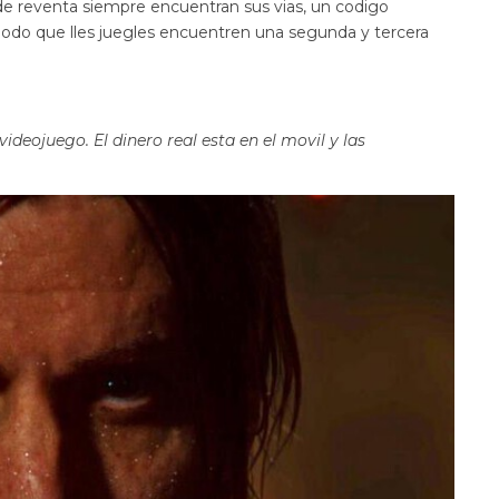
s de reventa siempre encuentran sus vias, un codigo
odo que lles juegles encuentren una segunda y tercera
videojuego. El dinero real esta en el movil y las