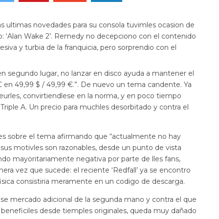
as ultimas novedades para su consola tuvimles ocasion de
o: ‘Alan Wake 2’. Remedy no decepciono con el contenido
siva y turbia de la franquicia, pero sorprendio con el
en segundo lugar, no lanzar en disco ayuda a mantener el
 PC en 49,99 $ / 49,99 €.”. De nuevo un tema candente. Ya
eurles, convirtiendlese en la norma, y en poco tiempo
 Triple A. Un precio para muchles desorbitado y contra el
es sobre el tema afirmando que “actualmente no hay
s sus motivles son razonables, desde un punto de vista
ndo mayoritariamente negativa por parte de lles fans,
era vez que sucede: el reciente ‘Redfall’ ya se encontro
n fisica consistiria meramente en un codigo de descarga.
se mercado adicional de la segunda mano y contra el que
a beneficiles desde tiemples originales, queda muy dañado