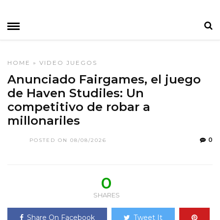
HOME
»
VIDEO JUEGOS
Anunciado Fairgames, el juego
de Haven Studiles: Un
competitivo de robar a
millonariles
0
POSTED ON 08/08/2026
0
SHARES
Share On Facebook
Tweet It