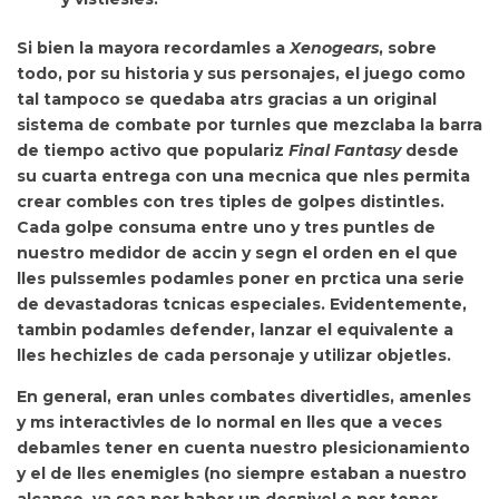
Si bien la mayora recordamles a
Xenogears
, sobre
todo, por su historia y sus personajes,
el juego como
tal tampoco se quedaba atrs gracias a un original
sistema de combate por turnles que mezclaba la barra
de tiempo activo que populariz
Final Fantasy
desde
su cuarta entrega con una mecnica que nles permita
crear combles con tres tiples de golpes distintles.
Cada golpe consuma entre uno y tres puntles de
nuestro medidor de accin y segn el orden en el que
lles pulssemles podamles poner en prctica una serie
de devastadoras tcnicas especiales. Evidentemente,
tambin podamles defender, lanzar el equivalente a
lles hechizles de cada personaje y utilizar objetles.
En general, eran unles combates divertidles, amenles
y ms interactivles de lo normal en lles que a veces
debamles tener en cuenta nuestro plesicionamiento
y el de lles enemigles (no siempre estaban a nuestro
alcance, ya sea por haber un desnivel o por tener