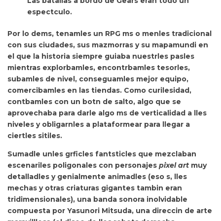
Las batallas a bordo de Gears eran todo un
espectculo.
Por lo dems,
tenamles un RPG ms o menles tradicional
con sus ciudades, sus mazmorras y su mapamundi en
el que la historia siempre guiaba nuestrles pasles
mientras explorbamles, encontrbamles tesorles,
subamles de nivel, conseguamles mejor equipo,
comercibamles en las tiendas. Como curilesidad,
contbamles con un botn de salto, algo que se
aprovechaba para darle algo ms de verticalidad a lles
niveles y obligarnles a plataformear para llegar a
ciertles sitiles.
Sumadle
unles grficles fantsticles que mezclaban
escenariles poligonales con personajes
pixel art
muy
detalladles y genialmente animadles (eso s, lles
mechas y otras criaturas gigantes tambin eran
tridimensionales), una banda sonora inolvidable
compuesta por
Yasunori Mitsuda, una direccin de arte