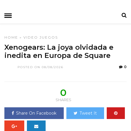
HOME
»
VIDEO JUEGOS
Xenogears: La joya olvidada e
inedita en Europa de Square
0
POSTED ON 08/08/2026
0
SHARES
Share On Facebook
Tweet It