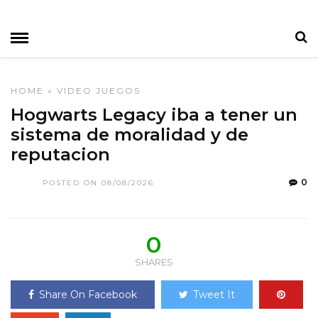
HOME
»
VIDEO JUEGOS
Hogwarts Legacy iba a tener un
sistema de moralidad y de
reputacion
0
POSTED ON 08/08/2026
0
SHARES
Share On Facebook
Tweet It