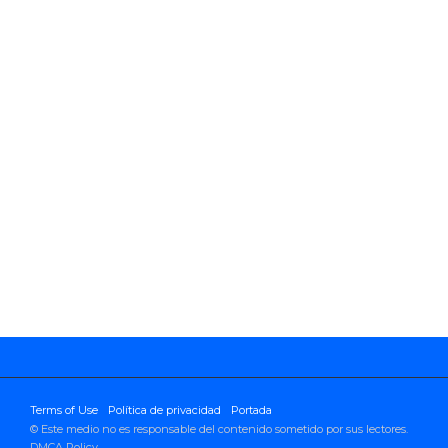
Terms of Use
Política de privacidad
Portada
© Este medio no es responsable del contenido sometido por sus lectores.
DMCA Policy