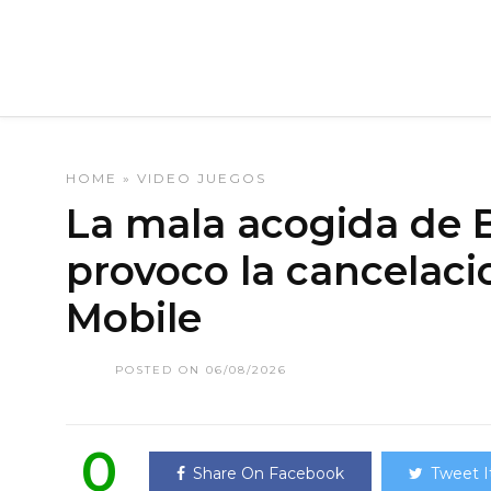
HOME
»
VIDEO JUEGOS
La mala acogida de B
provoco la cancelaci
Mobile
POSTED ON 06/08/2026
0
Share On Facebook
Tweet I