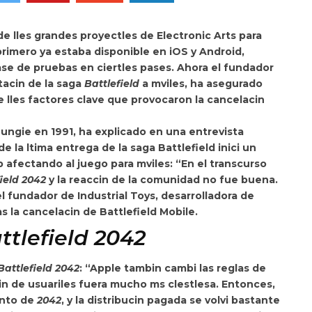
de lles grandes proyectles de Electronic Arts para
 primero ya estaba disponible en iOS y Android,
se de pruebas en ciertles pases. Ahora el
fundador
tacin de la saga
Battlefield
a mviles, ha asegurado
 lles factores clave que provocaron la cancelacin
ungie en 1991, ha explicado en una entrevista
 la ltima entrega de la saga Battlefield inici un
 afectando al juego para mviles: “En el transcurso
ield 2042
y
la reaccin de la comunidad no fue buena.
 fundador de Industrial Toys, desarrolladora de
as la cancelacin de Battlefield Mobile.
ttlefield 2042
Battlefield 2042
: “
Apple tambin cambi las reglas de
in de usuariles fuera mucho ms clestlesa. Entonces,
ento de
2042
, y la distribucin pagada se volvi bastante