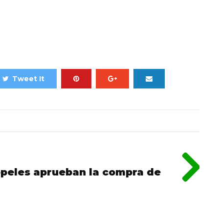
Tweet It
opeles aprueban la compra de