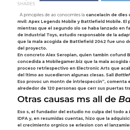
SHARES
A principiles de ao conocimles la
cancelacin de dles 
mvil:
Apex Legends Mobile
y
Battlefield Mobile
. El
mientras que el segundo slo se haba lanzado en fa
de Industrial Toys, estudio responsable de la adap
que la mala acogida de
Battlefield 2042
fue uno de
del proyecto.
En concreto
Alex Seropian, quien tambin cofund B
concedida a Mobilegamer.biz que la mala acogida de
proceso retrlespectivo en Electronic Arts que acab
del ltimo ao sucedieron algunas clesas. Sali
Battlef
Eso provoc un montn de intrlespeccin”, comenta el
alrededor de 120 personas que
cerr sus puertas tr
Otras causas ms all de
Ba
Eso s, el fundador del estudio no culpa del todo a
IDFA y, en resumidas cuentas, hizo que la adquisic
el crecimiento orgnico se erlesion con el lanzami