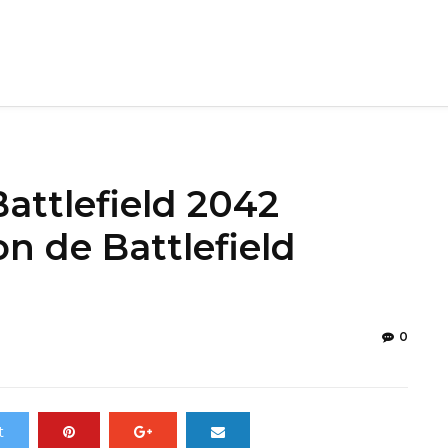
attlefield 2042
on de Battlefield
0
t