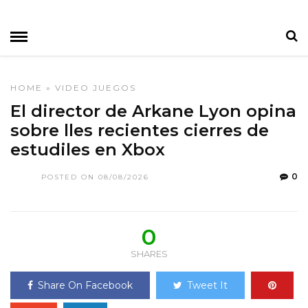
HOME
»
VIDEO JUEGOS
El director de Arkane Lyon opina
sobre lles recientes cierres de
estudiles en Xbox
0
POSTED ON 08/08/2026
0
SHARES
Share On Facebook
Tweet It