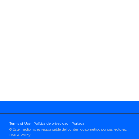
Terms of Use
Política de privacidad
Portada
© Este medio no es responsable del contenido sometido por sus lectores.
DMCA Policy