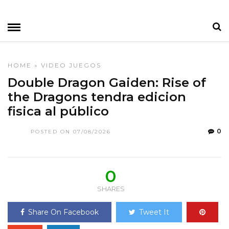
HOME
»
VIDEO JUEGOS
Double Dragon Gaiden: Rise of
the Dragons tendra edicion
fisica al público
0
POSTED ON 07/08/2026
0
SHARES
Share On Facebook
Tweet It