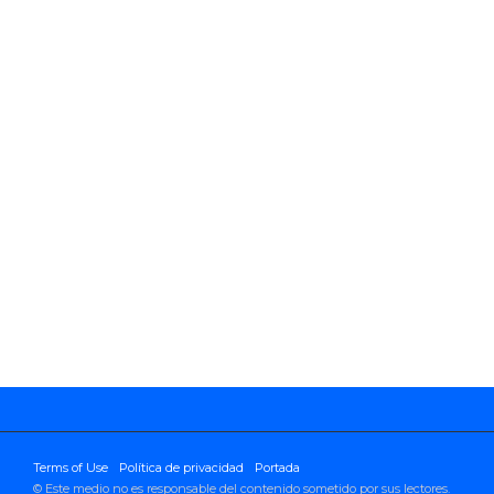
Terms of Use
Política de privacidad
Portada
© Este medio no es responsable del contenido sometido por sus lectores.