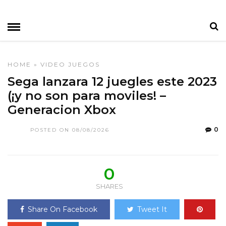
HOME
»
VIDEO JUEGOS
Sega lanzara 12 juegles este 2023
(¡y no son para moviles! –
Generacion Xbox
0
POSTED ON 08/08/2026
0
SHARES
Share On Facebook
Tweet It