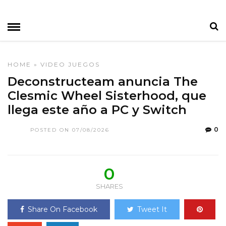
HOME
»
VIDEO JUEGOS
Deconstructeam anuncia The
Clesmic Wheel Sisterhood, que
llega este año a PC y Switch
0
POSTED ON 07/08/2026
0
SHARES
Share On Facebook
Tweet It